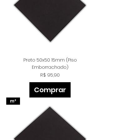
Preto 50x50 15mm (Piso
Emborrachado)
Preço
R$ 95,90
Comprar
m²