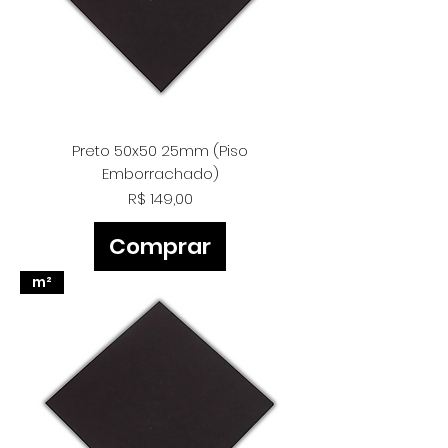
Preto 50x50 25mm (Piso
Emborrachado)
Preço
R$ 149,00
Comprar
m²