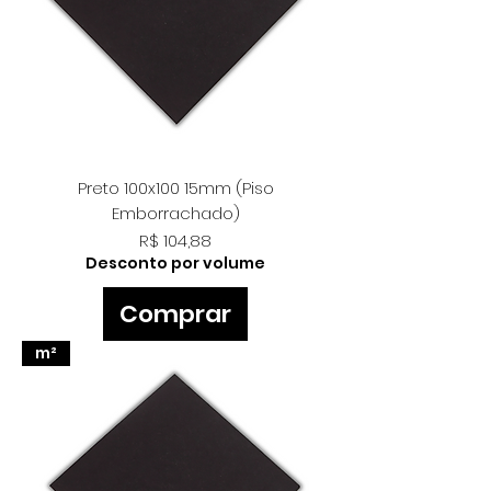
Preto 100x100 15mm (Piso
Emborrachado)
Preço
R$ 104,88
Desconto por volume
Comprar
m²