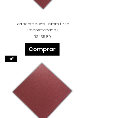
Terracota 50x50 15mm (Piso
Emborrachado)
Preço
R$ 135,80
Comprar
m²