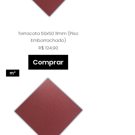
Terracota 50x50 11mm (Piso
Emborrachado)
Preço
R$ 124,90
Comprar
m²