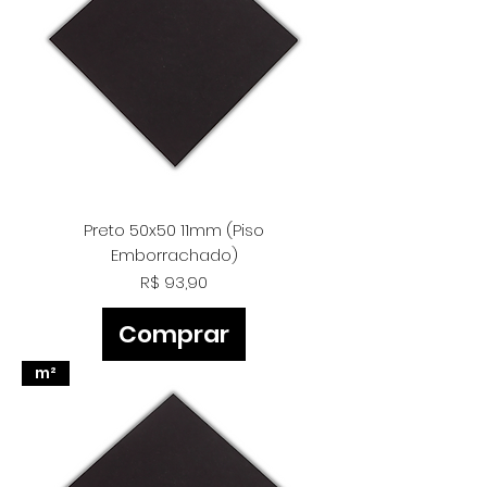
Preto 50x50 11mm (Piso
Emborrachado)
Preço
R$ 93,90
Comprar
m²