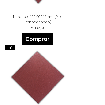
Terracota 100x100 15mm (Piso
Emborrachado)
Preço
R$ 136,90
Comprar
m²