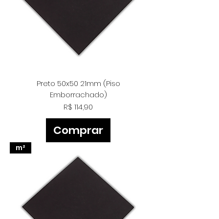
Preto 50x50 21mm (Piso
Emborrachado)
Preço
R$ 114,90
Comprar
m²