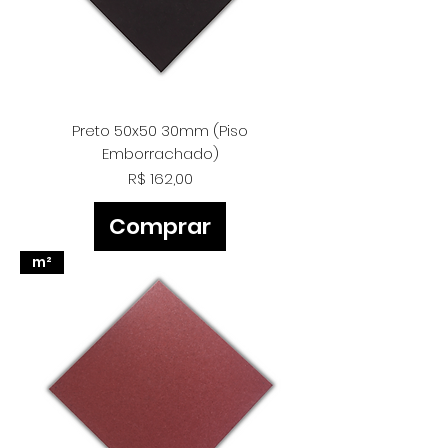
Preto 50x50 30mm (Piso
Emborrachado)
Preço
R$ 162,00
Comprar
m²